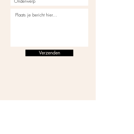
Verzenden
Openingstijden
Maandag t/m donderdag
09:00 - 17:00
Vrijdag gesloten